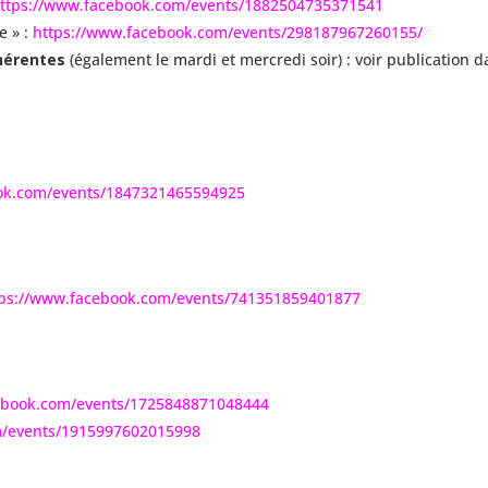
ttps://www.facebook.com/events/1882504735371541
e » :
https://www.facebook.com/events/298187967260155/
érentes
(également le mardi et mercredi soir) : voir publication d
ok.com/events/1847321465594925
ps://www.facebook.com/events/741351859401877
ebook.com/events/1725848871048444
m/events/1915997602015998