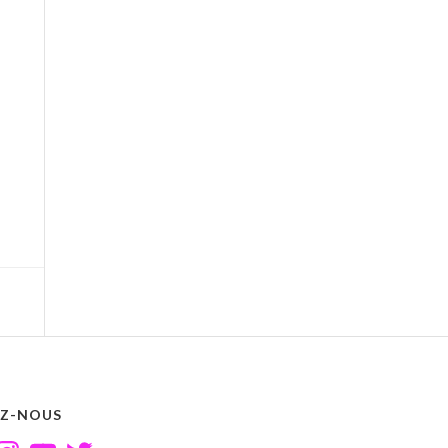
EZ-NOUS
ook
nstagram
YouTube
Twitter