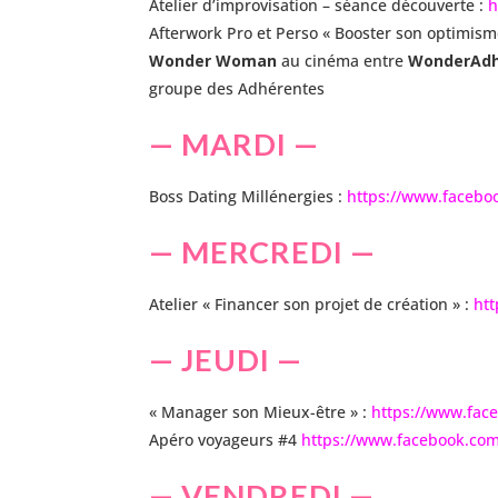
Atelier d’improvisation – séance découverte :
h
Afterwork Pro et Perso « Booster son optimism
Wonder Woman
au cinéma entre
WonderAdh
groupe des Adhérentes
— MARDI —
Boss Dating Millénergies :
https://www.facebo
— MERCREDI —
Atelier « Financer son projet de création » :
htt
— JEUDI —
« Manager son Mieux-être » :
https://www.fac
Apéro voyageurs #4
https://www.facebook.co
— VENDREDI —