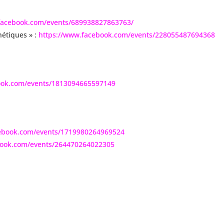
facebook.com/events/689938827863763/
étiques » :
https://www.facebook.com/events/228055487694368
ook.com/events/1813094665597149
cebook.com/events/1719980264969524
book.com/events/264470264022305