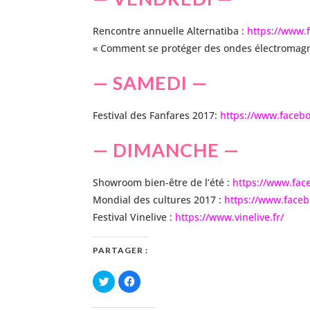
Rencontre annuelle Alternatiba :
https://www.
« Comment se protéger des ondes électromagn
— SAMEDI —
Festival des Fanfares 2017:
https://www.faceb
— DIMANCHE —
Showroom bien-être de l’été :
https://www.fa
Mondial des cultures 2017 :
https://www.face
Festival Vinelive :
https://www.vinelive.fr/
PARTAGER :
C
C
l
l
i
i
q
q