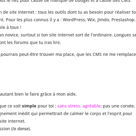
ous le nez pour cause de manque de budget et à cause des CMS.
de site internet : tous les outils dont tu as besoin pour réaliser to
t. Pour les plus connus il y a : WordPress, Wix, Jimdo, Prestashop.
le à tous !
n novice, surtout si ton site internet sort de l’ordinaire. Longues s
nt les forums que tu iras lire.
je pourrais peut-être trouver ma place, que les CMS ne me remplac
autant bien le faire grâce à mon aide.
que ce soit
simple
pour toi :
sans stress, agréable
; pas une corvée.
nement inédit qui permettrait de calmer le corps et l’esprit pour
site internet.
ssion (
la danse
).