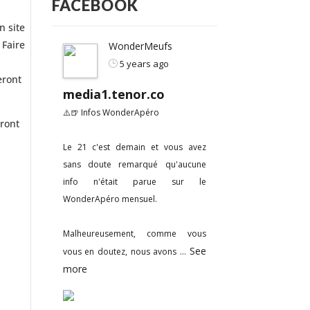
FACEBOOK
n site
 Faire
WonderMeufs
5 years ago
eront
media1.tenor.co
⚠️🍺 Infos WonderApéro
eront
Le 21 c'est demain et vous avez
sans doute remarqué qu'aucune
info n'était parue sur le
WonderApéro mensuel.
Malheureusement, comme vous
See
vous en doutez, nous avons
...
more