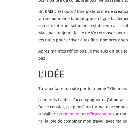
Bon nombre de collaborations me passaient s
Un
CMS
c’est quoi ? Une plateforme de création 
vitrine ou même ta boutique en ligne facilemen
son site internet soi-même est devenu accessib
Mais pas toujours facile de s’y retrouver pour u
tes nuits pour arriver à tes fins, nombreux sero
Après maintes réflexions, je me suis dit que 
pas !
L’IDÉE
Tu veux faire ton site par toi-même ? Ok, mais 
J’aimerais t’aider, t’accompagner et j’aimerais 
De ce constat, j’ai pensé un format d’accompag
travailler
sereinement
et
efficacement
sur ton 
J’ai la joie de combiner mon travail avec ma pa